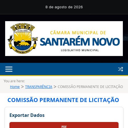
Pular
para
8 de agosto de 2026
o
conteúdo
You are here:
Home
TRANSPARÊNCIA
COMISSÃO PERMANENTE DE LICITAÇÃO
COMISSÃO PERMANENTE DE LICITAÇÃO
Exportar Dados
PDF