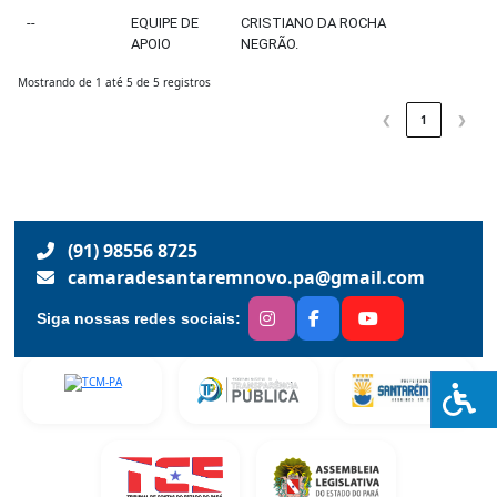
--
EQUIPE DE
CRISTIANO DA ROCHA
APOIO
NEGRÃO.
Mostrando de 1 até 5 de 5 registros
❮
1
❯
(91) 98556 8725
camaradesantaremnovo.pa@gmail.com
Siga nossas redes sociais: