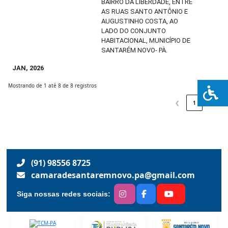
BAIRRO DA LIBERDADE, ENTRE
AS RUAS SANTO ANTÔNIO E
AUGUSTINHO COSTA, AO
LADO DO CONJUNTO
HABITACIONAL, MUNICÍPIO DE
SANTARÉM NOVO- PÀ.
JAN, 2026
Mostrando de 1 até 8 de 8 registros
❮
1
❯
(91) 98556 8725
camaradesantaremnovo.pa@gmail.com
Siga nossas redes sociais: