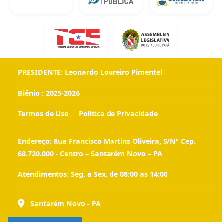
PRESIDENTE:
Leonardo Loureiro Pimentel
Biênio :
2025-2026
Termos de Uso
Política de Privacidade
Endereço:
Rua Francisco Martins Oliveira, S/Nº Cep.
68.720.000 - Centro – Santarém Novo – PA
Atendimentos:
Seg. a Sex. de 08:00 as 14:00
Santarém Novo - PA