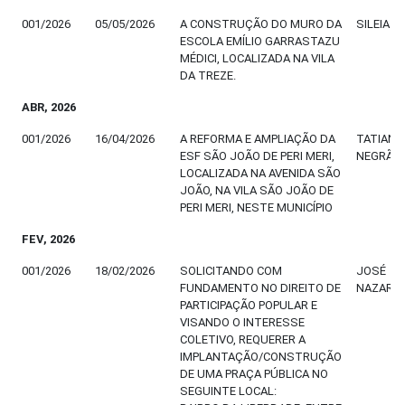
001/2026
05/05/2026
A CONSTRUÇÃO DO MURO DA
SILEIA A
ESCOLA EMÍLIO GARRASTAZU
MÉDICI, LOCALIZADA NA VILA
DA TREZE.
ABR, 2026
001/2026
16/04/2026
A REFORMA E AMPLIAÇÃO DA
TATIANE
ESF SÃO JOÃO DE PERI MERI,
NEGRÃO
LOCALIZADA NA AVENIDA SÃO
JOÃO, NA VILA SÃO JOÃO DE
PERI MERI, NESTE MUNICÍPIO
FEV, 2026
001/2026
18/02/2026
SOLICITANDO COM
JOSÉ
FUNDAMENTO NO DIREITO DE
NAZARE
PARTICIPAÇÃO POPULAR E
VISANDO O INTERESSE
COLETIVO, REQUERER A
IMPLANTAÇÃO/CONSTRUÇÃO
DE UMA PRAÇA PÚBLICA NO
SEGUINTE LOCAL: