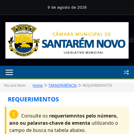
Pular
para
9 de agosto de 2026
o
conteúdo
You are here:
Home
TRANSPARÊNCIA
REQUERIMENTOS
REQUERIMENTOS
Consulte os
requeriemntos pelo número,
ano ou palavras-chave da ementa
utilizando o
campo de busca na tabela abaixo.