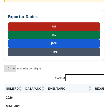
Exportar Dados
PDF
CSV
JSON
HTML
resultados por página
Pesquisar
NÚMERO
DATA/ANO
EMENTÁRIO
REQUER
NÚMERO
DATA/ANO
EMENTÁRIO
REQUER
2026
MAI, 2026