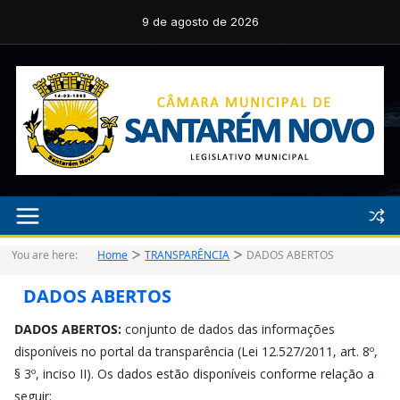
Pular
para
9 de agosto de 2026
o
conteúdo
You are here:
Home
TRANSPARÊNCIA
DADOS ABERTOS
DADOS ABERTOS
DADOS ABERTOS:
conjunto de dados das informações
disponíveis no portal da transparência (Lei 12.527/2011, art. 8º,
§ 3º, inciso II). Os dados estão disponíveis conforme relação a
seguir: