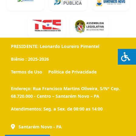
PRESIDENTE:
Leonardo Loureiro Pimentel
Biênio :
2025-2026
Termos de Uso
Política de Privacidade
Endereço:
Rua Francisco Martins Oliveira, S/Nº Cep.
68.720.000 - Centro – Santarém Novo – PA
Atendimentos:
Seg. a Sex. de 08:00 as 14:00
Santarém Novo - PA