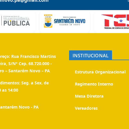
mnovo.pa@gmail.com
INSTITUCIONAL
reço:
Rua Francisco Martins
eira, S/Nº Cep. 68.720.000 -
ro – Santarém Novo – PA
Estrutura Organizacional
dimentos:
Seg. a Sex. de
Regimento Interno
0 as 14:00
Mesa Diretora
antarém Novo - PA
Vereadores