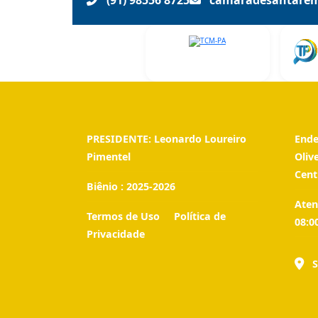
(91) 98556 8725
camaradesantare
PRESIDENTE:
Leonardo Loureiro
Ende
Pimentel
Oliv
Cent
Biênio :
2025-2026
Aten
Termos de Uso
Política de
08:0
Privacidade
S