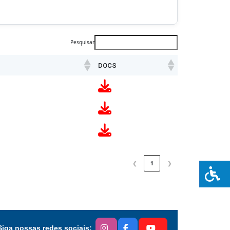
Pesquisar
DOCS
❮
1
❯
Siga nossas redes sociais: