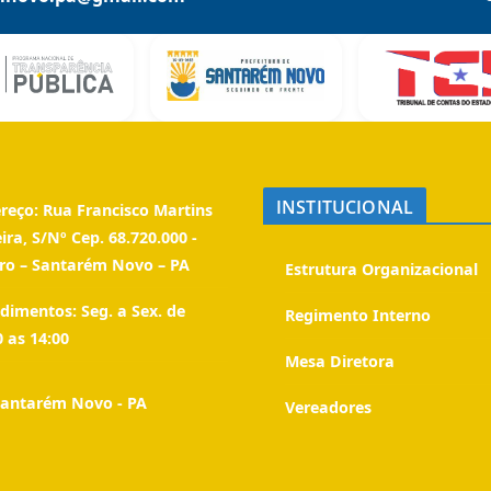
INSTITUCIONAL
reço:
Rua Francisco Martins
eira, S/Nº Cep. 68.720.000 -
ro – Santarém Novo – PA
Estrutura Organizacional
dimentos:
Seg. a Sex. de
Regimento Interno
0 as 14:00
Mesa Diretora
antarém Novo - PA
Vereadores