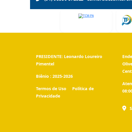
PRESIDENTE:
Leonardo Loureiro
Ende
Pimentel
Oliv
Cent
Biênio :
2025-2026
Aten
Termos de Uso
Política de
08:0
Privacidade
S