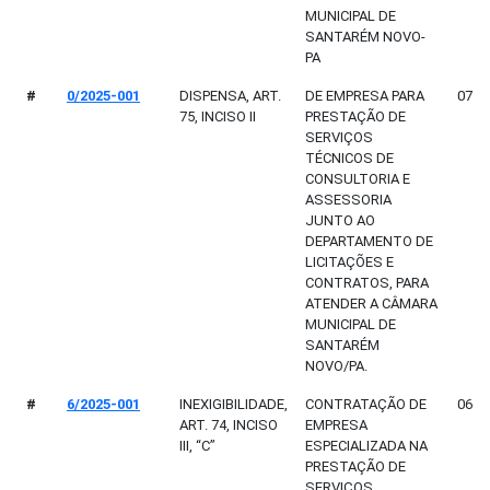
MUNICIPAL DE
SANTARÉM NOVO-
PA
#
0/2025-001
DISPENSA, ART.
DE EMPRESA PARA
07/0
75, INCISO II
PRESTAÇÃO DE
SERVIÇOS
TÉCNICOS DE
CONSULTORIA E
ASSESSORIA
JUNTO AO
DEPARTAMENTO DE
LICITAÇÕES E
CONTRATOS, PARA
ATENDER A CÂMARA
MUNICIPAL DE
SANTARÉM
NOVO/PA.
#
6/2025-001
INEXIGIBILIDADE,
CONTRATAÇÃO DE
06/0
ART. 74, INCISO
EMPRESA
III, “C”
ESPECIALIZADA NA
PRESTAÇÃO DE
SERVIÇOS