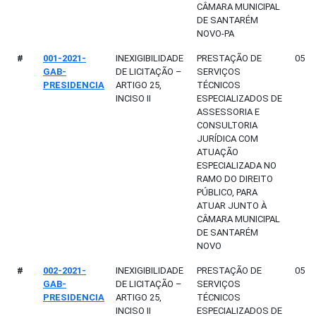
CÂMARA MUNICIPAL
DE SANTARÉM
NOVO-PA
#
001-2021-
INEXIGIBILIDADE
PRESTAÇÃO DE
05/0
GAB-
DE LICITAÇÃO –
SERVIÇOS
PRESIDENCIA
ARTIGO 25,
TÉCNICOS
INCISO II
ESPECIALIZADOS DE
ASSESSORIA E
CONSULTORIA
JURÍDICA COM
ATUAÇÃO
ESPECIALIZADA NO
RAMO DO DIREITO
PÚBLICO, PARA
ATUAR JUNTO À
CÂMARA MUNICIPAL
DE SANTARÉM
NOVO
#
002-2021-
INEXIGIBILIDADE
PRESTAÇÃO DE
05/0
GAB-
DE LICITAÇÃO –
SERVIÇOS
PRESIDENCIA
ARTIGO 25,
TÉCNICOS
INCISO II
ESPECIALIZADOS DE