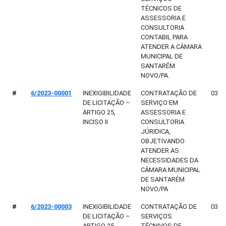
TÉCNICOS DE
ASSESSORIA E
CONSULTORIA
CONTABIL PARA
ATENDER A CÂMARA
MUNICIPAL DE
SANTARÉM
NOVO/PA.
#
6/2023-00001
INEXIGIBILIDADE
CONTRATAÇÃO DE
03/0
DE LICITAÇÃO –
SERVIÇO EM
ARTIGO 25,
ASSESSORIA E
INCISO II
CONSULTORIA
JÚRIDICA,
OBJETIVANDO
ATENDER AS
NECESSIDADES DA
CÂMARA MUNICIPAL
DE SANTARÉM
NOVO/PA
#
6/2023-00003
INEXIGIBILIDADE
CONTRATAÇÃO DE
03/0
DE LICITAÇÃO –
SERVIÇOS
ARTIGO 25,
TÉCNIVOS DE