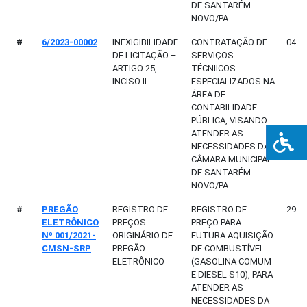
DE SANTARÉM
NOVO/PA
#
6/2023-00002
INEXIGIBILIDADE
CONTRATAÇÃO DE
04/0
DE LICITAÇÃO –
SERVIÇOS
ARTIGO 25,
TÉCNIICOS
INCISO II
ESPECIALIZADOS NA
ÁREA DE
CONTABILIDADE
PÚBLICA, VISANDO
ATENDER AS
NECESSIDADES DA
CÂMARA MUNICIPAL
DE SANTARÉM
NOVO/PA
#
PREGÃO
REGISTRO DE
REGISTRO DE
29/0
ELETRÔNICO
PREÇOS
PREÇO PARA
Nº 001/2021-
ORIGINÁRIO DE
FUTURA AQUISIÇÃO
CMSN-SRP
PREGÃO
DE COMBUSTÍVEL
ELETRÔNICO
(GASOLINA COMUM
E DIESEL S10), PARA
ATENDER AS
NECESSIDADES DA