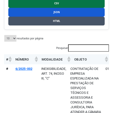
CSV
JSON
HTML
resultados por página
Pesquisar
#
NÚMERO
MODALIDADE
OBJETO
#
NÚMERO
MODALIDADE
OBJETO
ABE
#
6/2025-002
INEXIGIBILIDADE,
CONTRATAÇÃO DE
01/0
ART. 74, INCISO
EMPRESA
III, “C”
ESPECIALIZADA NA
PRESTAÇÃO DE
SERVIÇOS
TÉCNICOS E
ASSESSORIA E
CONSULTORIA
JURÍDICA, PARA
ATENDER A CÂMARA