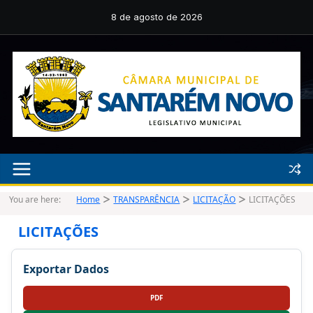
Pular
para
8 de agosto de 2026
o
conteúdo
You are here:
Home
TRANSPARÊNCIA
LICITAÇÃO
LICITAÇÕES
LICITAÇÕES
Exportar Dados
PDF