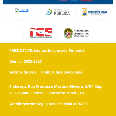
PRESIDENTE:
Leonardo Loureiro Pimentel
Biênio :
2025-2026
Termos de Uso
Política de Privacidade
Endereço:
Rua Francisco Martins Oliveira, S/Nº Cep.
68.720.000 - Centro – Santarém Novo – PA
Atendimentos:
Seg. a Sex. de 08:00 as 14:00